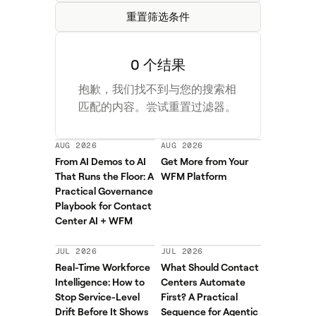
重置筛选条件
0 个结果
抱歉，我们找不到与您的搜索相
匹配的内容。尝试重置过滤器。
AUG 2026
AUG 2026
From AI Demos to AI
Get More from Your
That Runs the Floor: A
WFM Platform
Practical Governance
Playbook for Contact
Center AI + WFM
JUL 2026
JUL 2026
Real-Time Workforce
What Should Contact
Intelligence: How to
Centers Automate
Stop Service-Level
First? A Practical
Drift Before It Shows
Sequence for Agentic