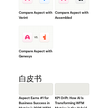
Compare Aspect with
Compare Aspect with
Verint
Assembled
Compare Aspect with
Genesys
白皮书
Aspect Earns #1 for
KPI Drift: How AI Is
Business Success in
Transforming WFM
Metrigy's 2026 WEM
Metrics in the Hybrid