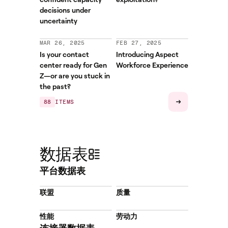
decisions under
uncertainty
MAR 26, 2025
FEB 27, 2025
Is your contact
Introducing Aspect
center ready for Gen
Workforce Experience
Z—or are you stuck in
the past?
88
ITEMS
数据表
平台数据表
联盟
质量
性能
劳动力