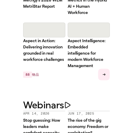
MetriStar Report
AI + Human
Workforce
Aspect in Action:
Aspect Intelligence:
Delivering innovation
Embedded
grounded in real
intelligence for
workforce challenges
modern Workforce
Management
88
物品
Webinars
APR 14, 2026
JUN 17, 2025
Stop guessing: How
The rise of the gig
leaders make
economy: Freedom or
confident capacity
exploitation?