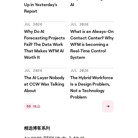
Up in Yesterday's
AI
Report
JUL 2026
JUL 2026
Why Do AI
What is an Always-On
Forecasting Projects
Contact Center? Why
Fail? The Data Work
WFM is becoming a
That Makes WFM AI
Real-Time Control
Worth It
System
JUL 2026
JUL 2026
The AI Layer Nobody
The Hybrid Workforce
at CCW Was Talking
Is a Design Problem,
About
Not a Technology
Problem
88
物品
精选博客系列