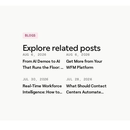
BLOGS
Explore related posts
AUG 6, 2026
AUG 6, 2026
From AI Demos to AI
Get More from Your
That Runs the Floor: A
WFM Platform
Practical Governance
Playbook for Contact
JUL 30, 2026
JUL 28, 2026
Center AI + WFM
Real-Time Workforce
What Should Contact
Intelligence: How to
Centers Automate
Stop Service-Level
First? A Practical
Drift Before It Shows
Sequence for Agentic
Up in Yesterday's
AI
Report