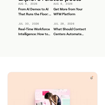
AUG 6, 2026
AUG 6, 2026
From AI Demos to AI
Get More from Your
That Runs the Floor: A
WFM Platform
Practical Governance
Playbook for Contact
JUL 30, 2026
JUL 28, 2026
Center AI + WFM
Real-Time Workforce
What Should Contact
Intelligence: How to
Centers Automate
Stop Service-Level
First? A Practical
Drift Before It Shows
Sequence for Agentic
Up in Yesterday's
AI
Report