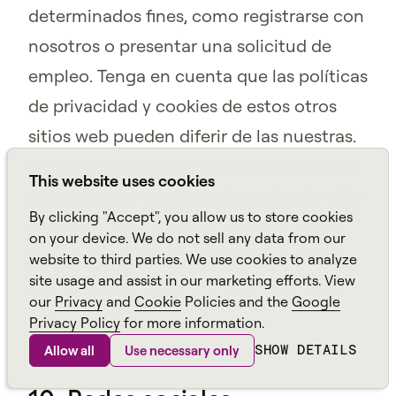
determinados fines, como registrarse con
nosotros o presentar una solicitud de
empleo. Tenga en cuenta que las políticas
de privacidad y cookies de estos otros
sitios web pueden diferir de las nuestras.
Le recomendamos que lea la declaración
This website uses cookies
de privacidad y cookies de cualquier sitio
By clicking "Accept", you allow us to store cookies
web que visite a través de los Sitios. No
on your device. We do not sell any data from our
somos responsables del contenido, las
website to third parties. We use cookies to analyze
site usage and assist in our marketing efforts. View
declaraciones o las políticas de dichos
our
Privacy
and
Cookie
Policies and the
Google
sitios web de terceros.
Privacy Policy
for more information.
SHOW DETAILS
Allow all
Use necessary only