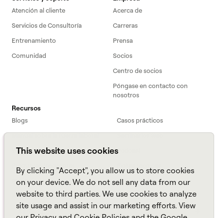
Atención al cliente
Acerca de
Servicios de Consultoría
Carreras
Entrenamiento
Prensa
Comunidad
Socios
Centro de socios
Póngase en contacto con
nosotros
Recursos
Blogs
Casos prácticos
Manual sobre la fuerza laboral
Seminarios web
This website uses cookies
Webinars
Podcast
Preguntas frecuentes
Fichas técnicas
By clicking "Accept", you allow us to store cookies
ROI Calculator
TCO Calculator
on your device. We do not sell any data from our
website to third parties. We use cookies to analyze
Amazon Connect
site usage and assist in our marketing efforts. View
All resources
our
Privacy
and
Cookie
Policies and the
Google