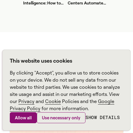
Intelligence: How to
Centers Automate
Stop Service-Level
First? A Practical
Drift Before It Shows
Sequence for Agentic
Up in Yesterday's
AI
Report
This website uses cookies
By clicking "Accept", you allow us to store cookies
on your device. We do not sell any data from our
website to third parties. We use cookies to analyze
site usage and assist in our marketing efforts. View
our
Privacy
and
Cookie
Policies and the
Google
Privacy Policy
for more information.
SHOW DETAILS
Allow all
Use necessary only