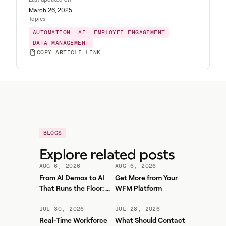
March 26, 2025
Topics
AUTOMATION
AI
EMPLOYEE ENGAGEMENT
DATA MANAGEMENT
COPY ARTICLE LINK
BLOGS
Explore related posts
AUG 6, 2026
AUG 6, 2026
From AI Demos to AI
Get More from Your
That Runs the Floor: A
WFM Platform
Practical Governance
Playbook for Contact
JUL 30, 2026
JUL 28, 2026
Center AI + WFM
Real-Time Workforce
What Should Contact