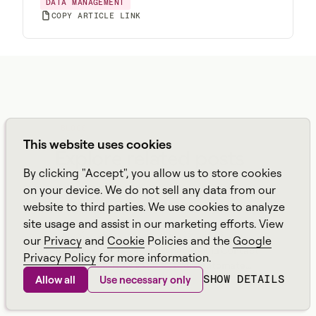
DATA MANAGEMENT
COPY ARTICLE LINK
BLOGS
This website uses cookies
Explore related posts
By clicking "Accept", you allow us to store cookies
AUG 6, 2026
AUG 6, 2026
on your device. We do not sell any data from our
From AI Demos to AI
Get More from Your
That Runs the Floor: A
WFM Platform
website to third parties. We use cookies to analyze
Practical Governance
site usage and assist in our marketing efforts. View
Playbook for Contact
JUL 30, 2026
JUL 28, 2026
our
Privacy
and
Cookie
Policies and the
Google
Center AI + WFM
Real-Time Workforce
What Should Contact
Privacy Policy
for more information.
Intelligence: How to
Centers Automate
SHOW DETAILS
Allow all
Use necessary only
Stop Service-Level
First? A Practical
Drift Before It Shows
Sequence for Agentic
Up in Yesterday's
AI