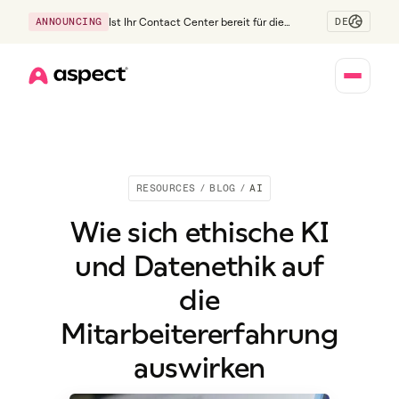
DE
ANNOUNCING
Ist Ihr Contact Center bereit für die
Generation Z?
Home
RESOURCES
/
BLOG
/
AI
Wie sich ethische KI
und Datenethik auf
die
Mitarbeitererfahrung
auswirken