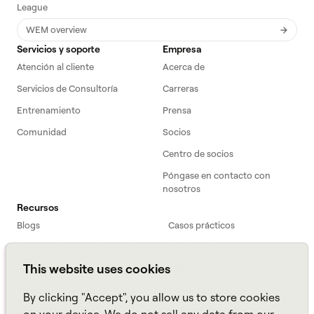
League
WEM overview
Servicios y soporte
Empresa
Atención al cliente
Acerca de
Servicios de Consultoría
Carreras
Entrenamiento
Prensa
Comunidad
Socios
Centro de socios
Póngase en contacto con
nosotros
Recursos
Blogs
Casos prácticos
Manual sobre la fuerza laboral
Seminarios web
This website uses cookies
Webinars
Podcast
Preguntas frecuentes
Fichas técnicas
By clicking "Accept", you allow us to store cookies
ROI Calculator
TCO Calculator