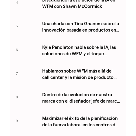
4
WFM con Shawn McCormick
Una charla con Tina Ghanem sobre la
5
innovación basada en productos en
Aspect
Kyle Pendleton habla sobre la IA, las
6
soluciones de WFM y el toque
humano en la tecnología
Hablamos sobre WFM más allá del
7
call center y la misión de producto de
Aspect con Royce Haynes
Dentro de la evolución de nuestra
8
marca con el diseñador jefe de marca
José Ocando
Maximizar el éxito de la planificación
9
de la fuerza laboral en los centros de
contacto con Kelly Person