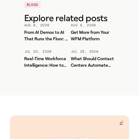
BLOGS
Explore related posts
AUG 6, 2026
AUG 6, 2026
From AI Demos to AI
Get More from Your
That Runs the Floor: A
WFM Platform
Practical Governance
Playbook for Contact
JUL 30, 2026
JUL 28, 2026
Center AI + WFM
Real-Time Workforce
What Should Contact
Intelligence: How to
Centers Automate
Stop Service-Level
First? A Practical
Drift Before It Shows
Sequence for Agentic
Up in Yesterday's
AI
Report