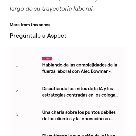
largo de su trayectoria laboral.
More from this series
Pregúntale a Aspect
ACTUAL
Hablando de las complejidades de la
1
fuerza laboral con Alec Bowman-
Clarke
Discutiendo los mitos de la IA y las
2
estrategias centradas en los colegas
con Colin Whelan
Una charla sobre los puntos débiles
3
de los clientes y la innovación en
WEM con Mary Ward
Discutiendo la evolución de la IA en