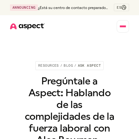
ES
ANNOUNCING
¿Está su centro de contacto preparado
para la generación Z?
Home
RESOURCES
/
BLOG
/
ASK ASPECT
Pregúntale a
Aspect: Hablando
de las
complejidades de la
fuerza laboral con