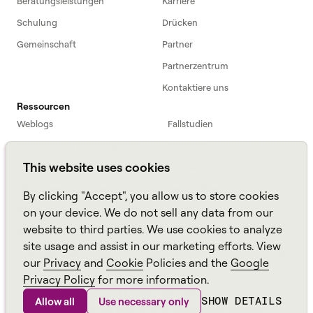
Beratungsleistungen
Karriere
Schulung
Drücken
Gemeinschaft
Partner
Partnerzentrum
Kontaktiere uns
Ressourcen
Weblogs
Fallstudien
Einführung in die Belegschaft
Webinare
This website uses cookies
Webinars
Podcast
Häufig gestellte Fragen
Datenblätter
By clicking "Accept", you allow us to store cookies
ROI Calculator
TCO Calculator
on your device. We do not sell any data from our
website to third parties. We use cookies to analyze
Amazon Connect
site usage and assist in our marketing efforts. View
All resources
our
Privacy
and
Cookie
Policies and the
Google
Privacy Policy
for more information.
SHOW DETAILS
Allow all
Use necessary only
Aspekt, ein
Alvaria
Marke ©
2026
Seitenverzeichnis
Richtlinien