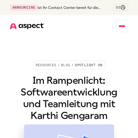
DE
ANNOUNCING
Ist Ihr Contact Center bereit für die
Generation Z?
Home
RESOURCES
/
BLOG
/
SPOTLIGHT ON
Im Rampenlicht:
Softwareentwicklung
und Teamleitung mit
Karthi Gengaram