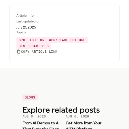
Article info
Last updated on
July 21, 2025
Topics
SPOTLIGHT ON
WORKPLACE CULTURE
BEST PRACTICES
COPY ARTICLE LINK
BLOGS
Explore related posts
AUG 6, 2026
AUG 6, 2026
From AI Demos to AI
Get More from Your
That Runs the Floor: A
WFM Platform