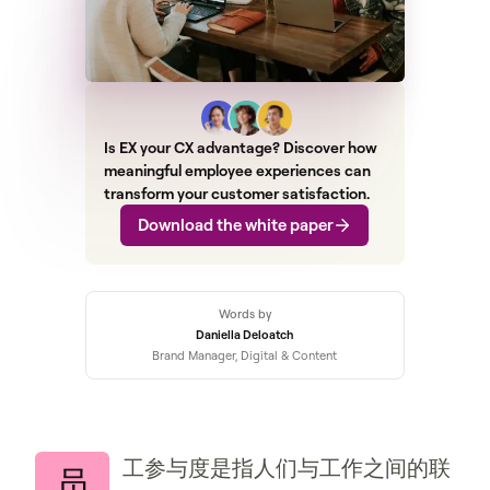
Is EX your CX advantage? Discover how
meaningful employee experiences can
transform your customer satisfaction.
Download the white paper
Words by
Daniella Deloatch
Brand Manager, Digital & Content
工参与度是指人们与工作之间的联
员