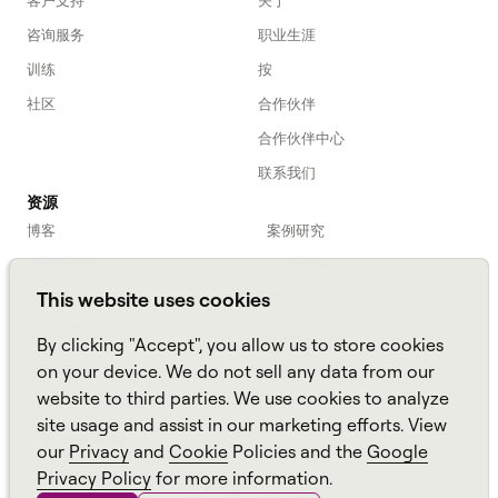
咨询服务
职业生涯
训练
按
社区
合作伙伴
合作伙伴中心
联系我们
资源
博客
案例研究
劳动力入门
网络研讨会
This website uses cookies
Webinars
播客
常见问题解答
数据表
By clicking "Accept", you allow us to store cookies
亚马逊连接
TCO Calculator
on your device. We do not sell any data from our
website to third parties. We use cookies to analyze
Amazon Connect
site usage and assist in our marketing efforts. View
All resources
our
Privacy
and
Cookie
Policies and the
Google
Privacy Policy
for more information.