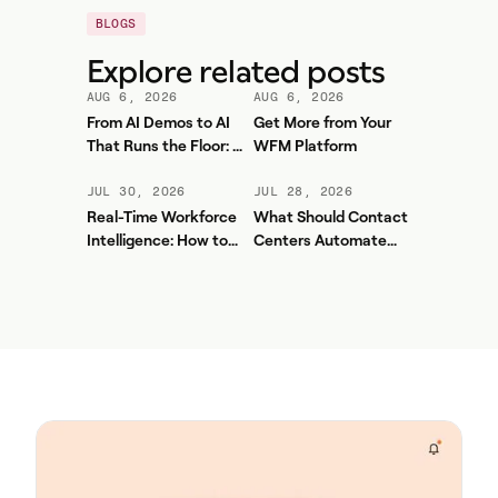
BLOGS
Explore related posts
AUG 6, 2026
AUG 6, 2026
From AI Demos to AI
Get More from Your
That Runs the Floor: A
WFM Platform
Practical Governance
Playbook for Contact
JUL 30, 2026
JUL 28, 2026
Center AI + WFM
Real-Time Workforce
What Should Contact
Intelligence: How to
Centers Automate
Stop Service-Level
First? A Practical
Drift Before It Shows
Sequence for Agentic
Up in Yesterday's
AI
Report