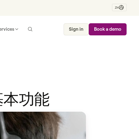
ZH
ervices
Sign in
Book a demo
基本功能