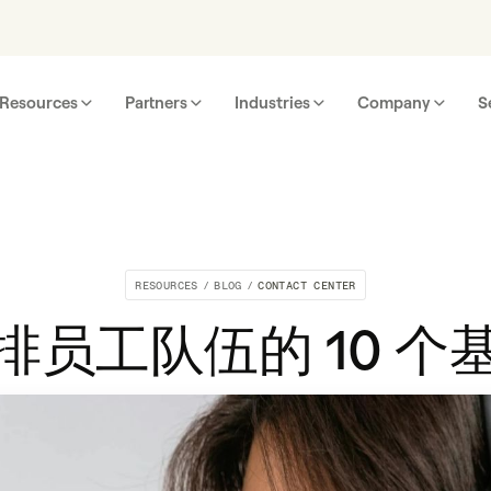
Resources
Partners
Industries
Company
S
RESOURCES
/
BLOG
/
CONTACT CENTER
排员工队伍的 10 个