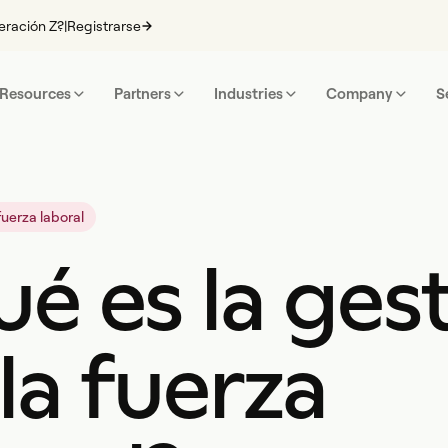
eración Z?
|
Registrarse
Resources
Partners
Industries
Company
S
fuerza laboral
é es la ges
la fuerza