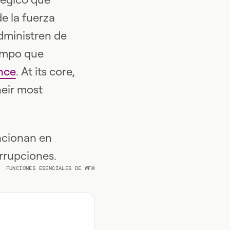
e la fuerza
dministren de
iempo que
nce
. At its core,
eir most
ncionan en
errupciones.
FUNCIONES ESENCIALES DE WFM