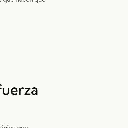
fuerza
tégico que