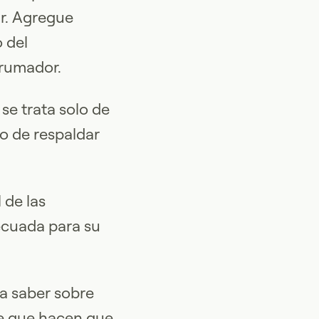
ar. Agregue
 del
brumador.
se trata solo de
o de respaldar
 de las
ecuada para su
ta saber sobre
ve que hacen que