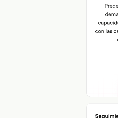
Prede
deman
capacida
con las 
Seguimie