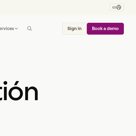
ES
ervices
Sign in
Book a demo
tión