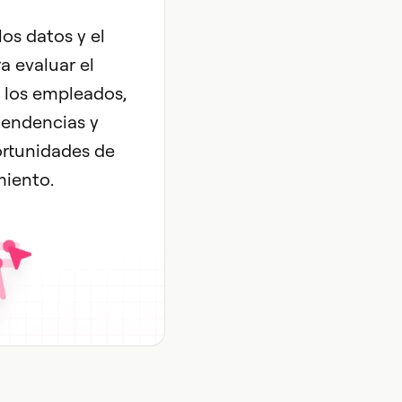
os datos y el
ra evaluar el
los empleados,
 tendencias y
ortunidades de
miento.