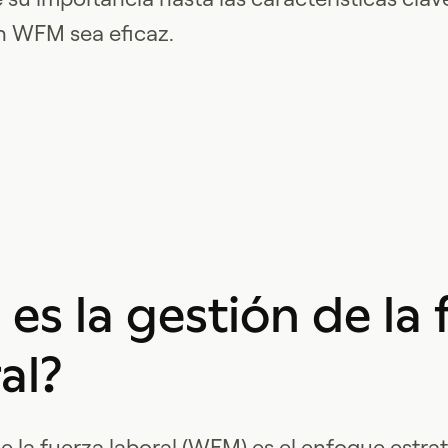
n WFM sea eficaz.
es la gestión de la 
al?
e la fuerza laboral (WFM) es el enfoque estra