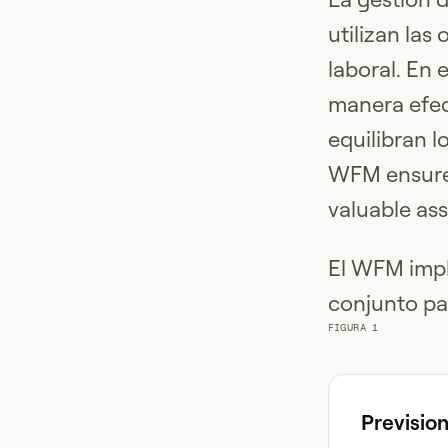
utilizan las
laboral. En
manera efect
equilibran l
WFM ensures
valuable as
El WFM impl
conjunto par
FIGURA 1
Previsio