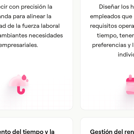
cir con precisión la
Diseñar los h
da para alinear la
empleados que 
d de la fuerza laboral
requisitos opera
cambiantes necesidades
tiempo, tener
empresariales.
preferencias y 
indivi
nto del tiempo y la
Gestión del re