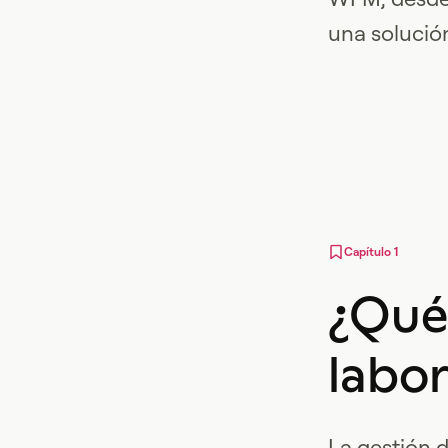
una solució
Capítulo 1
¿Qué 
labor
La gestión d