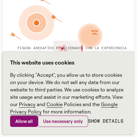
FIGURA 4
DESAFÍOS RELACIONADOS CON LA EXPERIENCIA
This website uses cookies
By clicking "Accept", you allow us to store cookies
on your device. We do not sell any data from our
website to third parties. We use cookies to analyze
site usage and assist in our marketing efforts. View
our
Privacy
and
Cookie
Policies and the
Google
Privacy Policy
for more information.
SHOW DETAILS
Allow all
Use necessary only
¿Qué es la gestión de la fuerza laboral?
Desde las brechas operativas hasta la