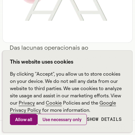
Das lacunas operacionais ao
desalinhamento da liderança, entender
This website uses cookies
esses desafios é o primeiro passo para
By clicking "Accept", you allow us to store cookies
construir uma força de trabalho
on your device. We do not sell any data from our
motivada e engajada.
website to third parties. We use cookies to analyze
site usage and assist in our marketing efforts. View
our
Privacy
and
Cookie
Policies and the
Google
Tecnologia desatualizada
Privacy Policy
for more information.
SHOW DETAILS
Allow all
Use necessary only
Confiar em sistemas legados pode
O que é gerenciamento da força de trabalho?
prejudicar a experiência dos funcionários