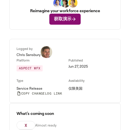
Reimagine your workforce experience
获取演示
Logged by
Chris Sansbury
Platform
Published
Jun 27, 2025
ASPECT WFX
Type
Availability
Service Release
仅限美国
COPY CHANGELOG LINK
What's coming soon
X
Almost ready