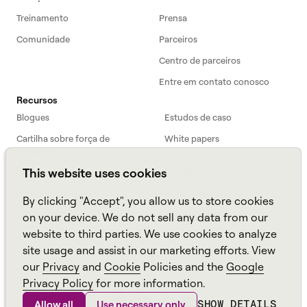
Treinamento
Prensa
Comunidade
Parceiros
Centro de parceiros
Entre em contato conosco
Recursos
Blogues
Estudos de caso
Cartilha sobre força de
White papers
trabalho
This website uses cookies
Webinars
Podcast
Perguntas frequentes
Folhas de dados
By clicking "Accept", you allow us to store cookies
ROI Calculator
TCO Calculator
on your device. We do not sell any data from our
website to third parties. We use cookies to analyze
Amazon Connect
site usage and assist in our marketing efforts. View
All resources
our
Privacy
and
Cookie
Policies and the
Google
Privacy Policy
for more information.
SHOW DETAILS
Allow all
Use necessary only