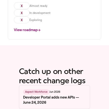
X
Almost ready
X
In development
X
Exploring
View roadmap
Catch up on other
recent change logs
Jun 2026
Aspect Workforce
Developer Portal adds new APIs —
June 24, 2026