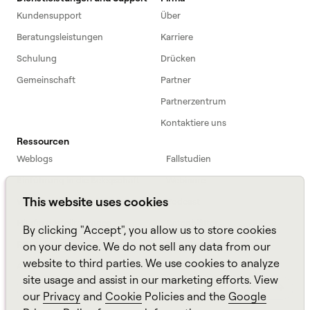
Kundensupport
Über
Beratungsleistungen
Karriere
Schulung
Drücken
Gemeinschaft
Partner
Partnerzentrum
Kontaktiere uns
Ressourcen
Weblogs
Fallstudien
Einführung in die Belegschaft
Webinare
This website uses cookies
Webinars
Podcast
Häufig gestellte Fragen
Datenblätter
By clicking "Accept", you allow us to store cookies
ROI Calculator
TCO Calculator
on your device. We do not sell any data from our
website to third parties. We use cookies to analyze
Amazon Connect
site usage and assist in our marketing efforts. View
All resources
our
Privacy
and
Cookie
Policies and the
Google