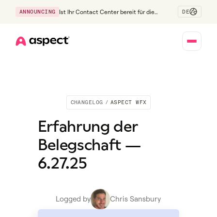
DE
ANNOUNCING
Ist Ihr Contact Center bereit für die
Generation Z?
Home
CHANGELOG
/
ASPECT WFX
Erfahrung der
Belegschaft —
6.27.25
Logged by
Chris Sansbury