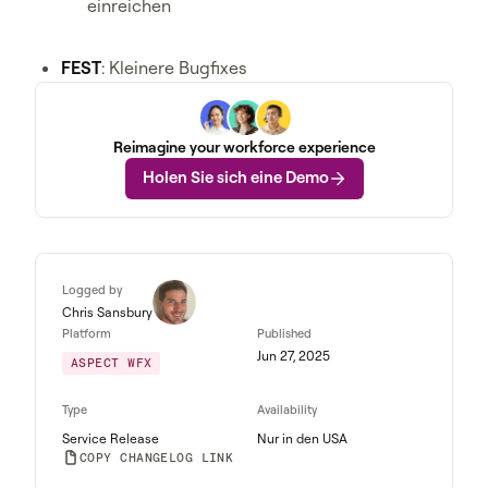
einreichen
FEST
: Kleinere Bugfixes
Reimagine your workforce experience
Holen Sie sich eine Demo
Logged by
Chris Sansbury
Platform
Published
Jun 27, 2025
ASPECT WFX
Type
Availability
Service Release
Nur in den USA
COPY CHANGELOG LINK