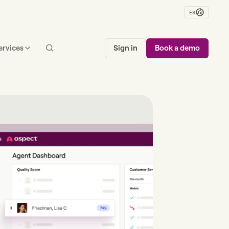
ES
ervices
Sign in
Book a demo