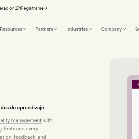
eración Z?
|
Registrarse
Resources
Partners
Industries
Company
S
ades de aprendizaje
ality management
with
g. Embrace every
ation, feedback, and