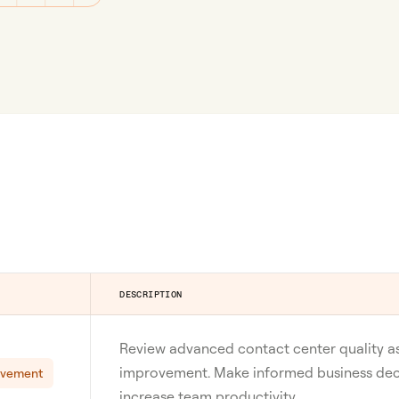
DESCRIPTION
Review advanced contact center quality as
improvement. Make informed business deci
ovement
increase team productivity.