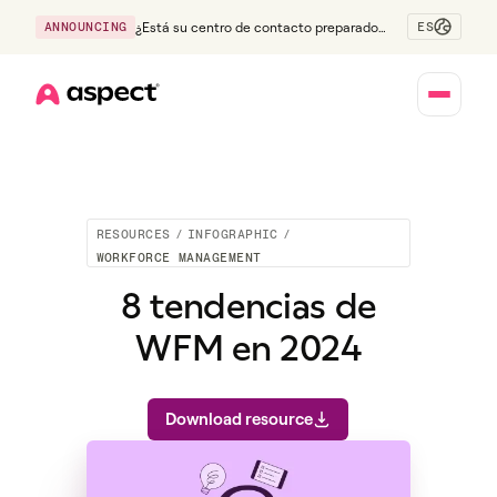
ES
ANNOUNCING
¿Está su centro de contacto preparado
para la generación Z?
Home
RESOURCES
/
INFOGRAPHIC
/
WORKFORCE MANAGEMENT
8 tendencias de
WFM en 2024
Download resource