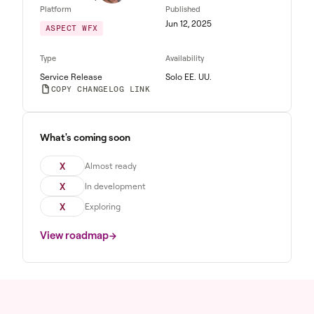
Platform
Published
Jun 12, 2025
ASPECT WFX
Type
Availability
Service Release
Solo EE. UU.
COPY CHANGELOG LINK
What's coming soon
X
Almost ready
X
In development
X
Exploring
View roadmap