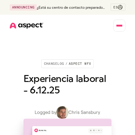
ES
ANNOUNCING
¿Está su centro de contacto preparado
para la generación Z?
Home
CHANGELOG
/
ASPECT WFX
Experiencia laboral
- 6.12.25
Logged by
Chris Sansbury