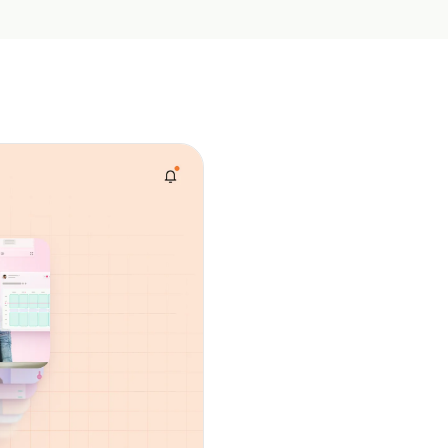
Email
*