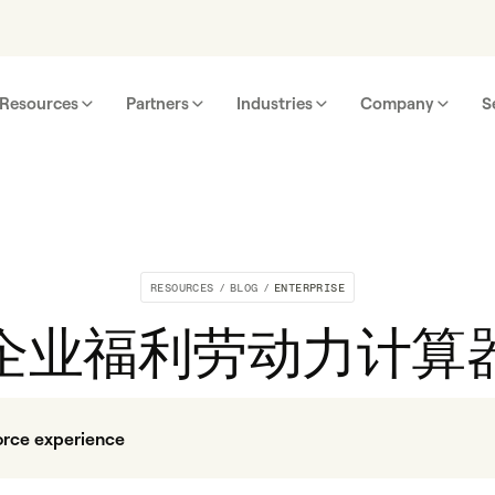
Resources
Partners
Industries
Company
S
RESOURCES
/
BLOG
/
ENTERPRISE
企业福利劳动力计算
orce experience