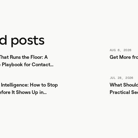
ed posts
AUG 6, 2026
hat Runs the Floor: A
Get More fr
 Playbook for Contact
JUL 28, 2026
Intelligence: How to Stop
What Should
efore It Shows Up in
Practical Se