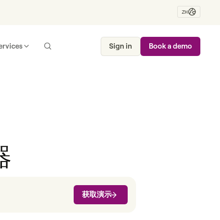
ZH
ervices
Sign in
Book a demo
器
获取演示