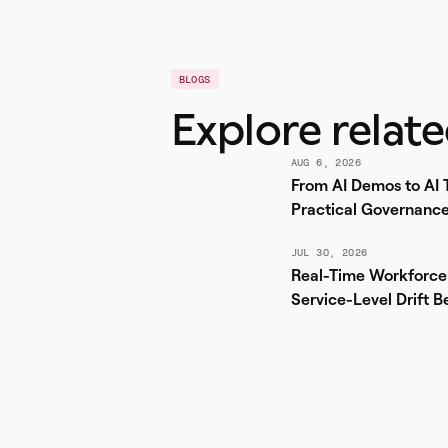
BLOGS
Explore relat
AUG 6, 2026
From AI Demos to AI T
Practical Governance
Center AI + WFM
JUL 30, 2026
Real-Time Workforce 
Service-Level Drift B
Yesterday's Report