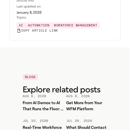
Article info
Last updated on
January 8, 2026
Topics
AI
AUTOMATION
WORKFORCE MANAGEMENT
COPY ARTICLE LINK
BLOGS
Explore related posts
AUG 6, 2026
AUG 6, 2026
From AI Demos to AI
Get More from Your
That Runs the Floor: A
WFM Platform
Practical Governance
Playbook for Contact
JUL 30, 2026
JUL 28, 2026
Center AI + WFM
Real-Time Workforce
What Should Contact