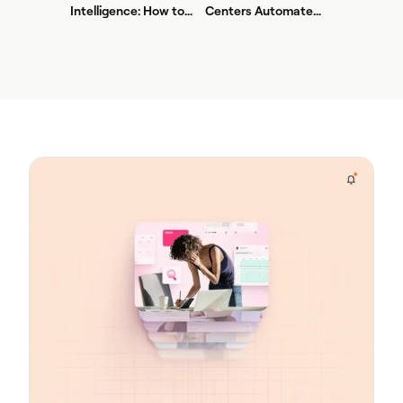
Intelligence: How to
Centers Automate
Stop Service-Level
First? A Practical
Drift Before It Shows
Sequence for Agentic
Up in Yesterday's
AI
Report