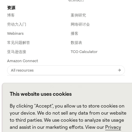
资源
博客
案例研究
劳动力入门
网络研讨会
Webinars
播客
常见问题解答
数据表
亚马逊连接
TCO Calculator
Amazon Connect
All resources
This website uses cookies
Aspect，一个
阿尔瓦里亚
品牌 ©
2026
网站地图
政策
By clicking "Accept", you allow us to store cookies on
your device. We do not sell any data from our website
to third parties. We use cookies to analyze site usage
and assist in our marketing efforts. View our
Privacy