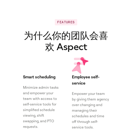
FEATURES
为什么你的团队会喜
欢 Aspect
Smart scheduling
Employee self-
service
Minimize admin tasks
and empower your
Empower your team
team with access to
by giving them agency
self-service tools for
over changing and
simplified schedule
managing their
viewing, shift
schedules and time
swapping, and PTO
off through self-
requests.
service tools.