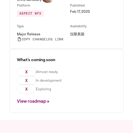
Platform
Published
Feb 17, 2025
ASPECT WFX
Type
Availability
Major Release
仅限美国
COPY CHANGELOG LINK
What's coming soon
X
Almost ready
X
In development
X
Exploring
View roadmap