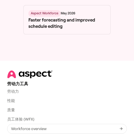
May 2026
Aspect Workforce
Faster forecasting and improved
schedule editing
劳动力工具
劳动力
性能
质量
员工体验 (WFX)
Workforce overview