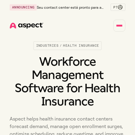
PT
ANNOUNCING
Seu contact center está pronto para a
Geração Z?
Home
INDUSTRIES
/
HEALTH INSURANCE
Workforce
Management
Software for Health
Insurance
Aspect helps health insurance contact centers
forecast demand, manage open enrollment surges,
optimize scheduling, reduce overtime, and improve