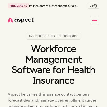
DE
ANNOUNCING
Ist Ihr Contact Center bereit für die
Generation Z?
Home
INDUSTRIES
/
HEALTH INSURANCE
Workforce
Management
Software for Health
Insurance
Aspect helps health insurance contact centers
forecast demand, manage open enrollment surges,
optimize scheduling, reduce overtime, and improve