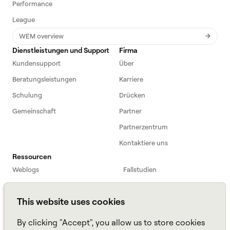
Performance
League
WEM overview
Dienstleistungen und Support
Firma
Kundensupport
Über
Beratungsleistungen
Karriere
Schulung
Drücken
Gemeinschaft
Partner
Partnerzentrum
Kontaktiere uns
Ressourcen
Weblogs
Fallstudien
Einführung in die Belegschaft
Webinare
This website uses cookies
Webinars
Podcast
Häufig gestellte Fragen
Datenblätter
By clicking "Accept", you allow us to store cookies