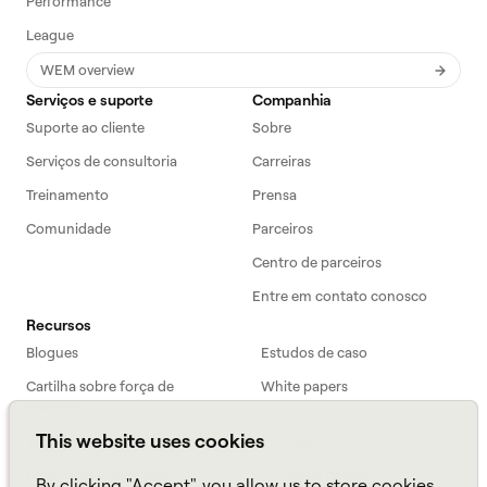
Performance
League
WEM overview
Serviços e suporte
Companhia
Suporte ao cliente
Sobre
Serviços de consultoria
Carreiras
Treinamento
Prensa
Comunidade
Parceiros
Centro de parceiros
Entre em contato conosco
Recursos
Blogues
Estudos de caso
Cartilha sobre força de
White papers
trabalho
This website uses cookies
Webinars
Podcast
Perguntas frequentes
Folhas de dados
By clicking "Accept", you allow us to store cookies