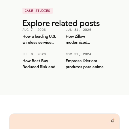
CASE STUDIES
Explore related posts
AUG 7, 2026
JUL 31, 2026
How a leading U.S.
How Zillow
wireless service
modernized
provider improved
workforce planning
forecasting accuracy
and contact center
JUL 6, 2026
NOV 21, 2024
and reduced WFM
efficiency with
How Best Buy
Empresa líder em
workload with Aspect
Aspect
Reduced Risk and
produtos para animais
Unlocked More Value
de estimação unificou
from Aspect
seu contact center e
aumentou os níveis de
serviço