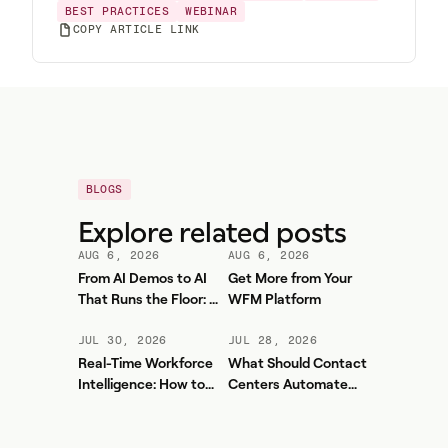
BEST PRACTICES
WEBINAR
COPY ARTICLE LINK
BLOGS
Explore related posts
AUG 6, 2026
AUG 6, 2026
From AI Demos to AI
Get More from Your
That Runs the Floor: A
WFM Platform
Practical Governance
Playbook for Contact
JUL 30, 2026
JUL 28, 2026
Center AI + WFM
Real-Time Workforce
What Should Contact
Intelligence: How to
Centers Automate
Stop Service-Level
First? A Practical
Drift Before It Shows
Sequence for Agentic
Up in Yesterday's
AI