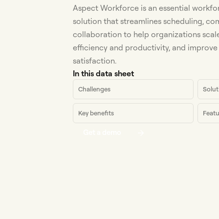
Aspect Workforce is an essential work
solution that streamlines scheduling, c
collaboration to help organizations scal
efficiency and productivity, and impro
satisfaction.
In this data sheet
Challenges
Solut
Key benefits
Featu
Get a demo