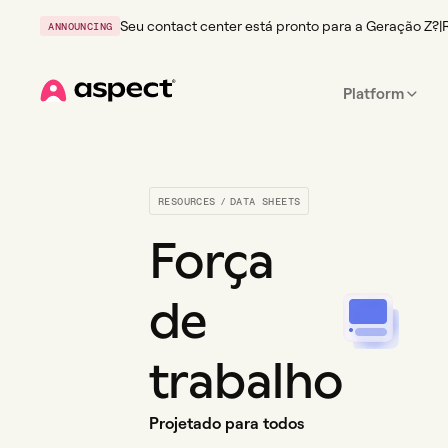
Seu contact center está pronto para a Geração Z?
|
ANNOUNCING
Platform
Home
RESOURCES
/
DATA SHEETS
Força
de
trabalho
Projetado para todos