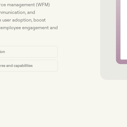
force management (WFM)
ommunication, and
e user adoption, boost
ve employee engagement and
ion
res and capabilities