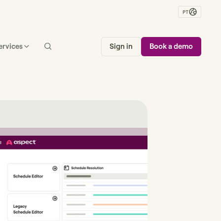
PT
ervices
Sign in
Book a demo