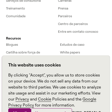
Serviços de consultoria
Carreiras
Treinamento
Prensa
Comunidade
Parceiros
Centro de parceiros
Entre em contato conosco
Recursos
Blogues
Estudos de caso
Cartilha sobre força de
White papers
trabalho
This website uses cookies
Webinars
Podcast
Perguntas frequentes
Folhas de dados
By clicking "Accept", you allow us to store cookies
ROI Calculator
TCO Calculator
on your device. We do not sell any data from our
website to third parties. We use cookies to analyze
Amazon Connect
site usage and assist in our marketing efforts. View
All resources
our
Privacy
and
Cookie
Policies and the
Google
Privacy Policy
for more information.