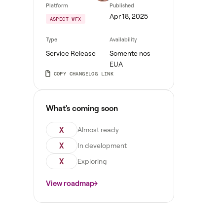
Platform
Published
Apr 18, 2025
ASPECT WFX
Type
Availability
Service Release
Somente nos
EUA
COPY CHANGELOG LINK
What's coming soon
X
Almost ready
X
In development
X
Exploring
View roadmap