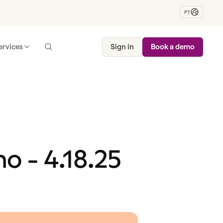
PT
ervices
Sign in
Book a demo
o - 4.18.25