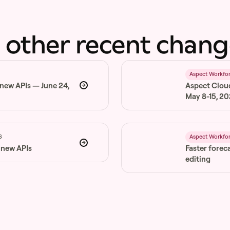
 other recent chang
6
Aspect Workfo
 new APIs — June 24,
Aspect Clou
May 8-15, 2
6
Aspect Workfo
 new APIs
Faster forec
editing