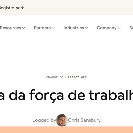
Registre-se
Resources
Partners
Industries
Company
S
CHANGELOG
/
ASPECT WFX
a da força de trabalh
Logged by
Chris Sansbury