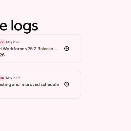
e logs
May 2026
rce
d Workforce v25.2 Release —
026
May 2026
rce
asting and improved schedule