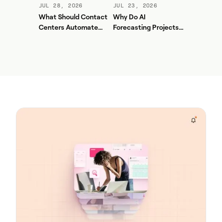
Drift Before It Shows
JUL 28, 2026
JUL 23, 2026
Up in Yesterday's
What Should Contact
Why Do AI
Report
Centers Automate
Forecasting Projects
First? A Practical
Fail? The Data Work
Sequence for Agentic
That Makes WFM AI
AI
Worth It