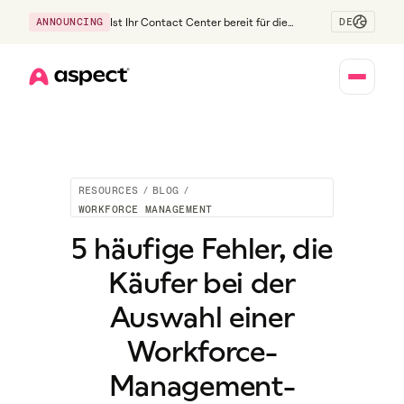
DE
ANNOUNCING
Ist Ihr Contact Center bereit für die
Generation Z?
Home
RESOURCES
/
BLOG
/
WORKFORCE MANAGEMENT
5 häufige Fehler, die
Käufer bei der
Auswahl einer
Workforce-
Management-