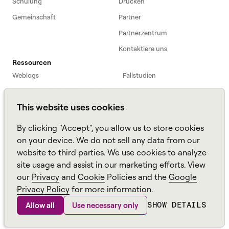
Schulung
Drücken
Gemeinschaft
Partner
Partnerzentrum
Kontaktiere uns
Ressourcen
Weblogs
Fallstudien
Einführung in die Belegschaft
Webinare
This website uses cookies
Webinars
Podcast
Häufig gestellte Fragen
Datenblätter
By clicking "Accept", you allow us to store cookies
ROI Calculator
TCO Calculator
on your device. We do not sell any data from our
website to third parties. We use cookies to analyze
Amazon Connect
site usage and assist in our marketing efforts. View
All resources
our
Privacy
and
Cookie
Policies and the
Google
Privacy Policy
for more information.
SHOW DETAILS
Allow all
Use necessary only
Aspekt, ein
Alvaria
Marke ©
2026
Seitenverzeichnis
Richtlinien