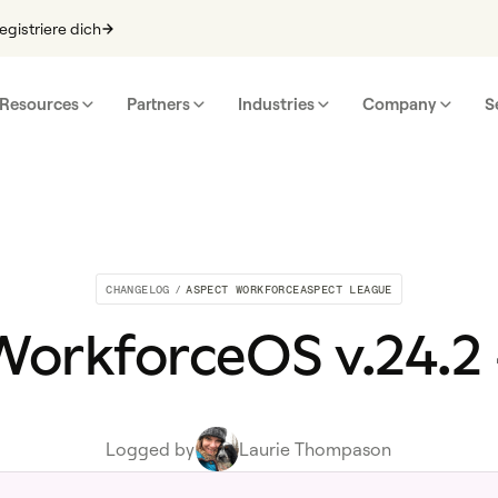
egistriere dich
Resources
Partners
Industries
Company
S
CHANGELOG
/
ASPECT WORKFORCE
ASPECT LEAGUE
WorkforceOS v.24.2 
Logged by
Laurie Thompason