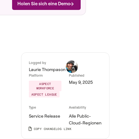
Holen Sie sich eine Demo
Logged by
Laurie Thompason
Platform
Published
May 9, 2025
ASPECT
WORKFORCE
ASPECT LEAGUE
Type
Availability
Service Release
Alle Public-
Cloud-Regionen
COPY CHANGELOG LINK