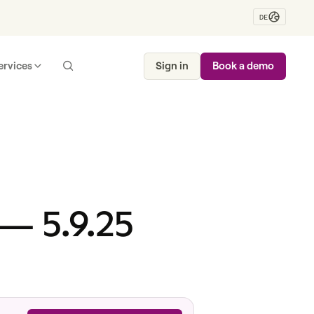
DE
ervices
Sign in
Book a demo
— 5.9.25