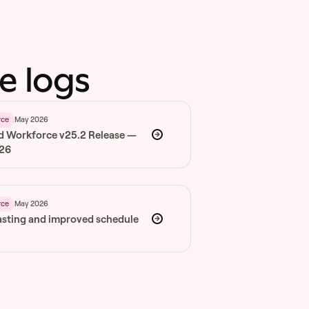
e logs
May 2026
rce
d Workforce v25.2 Release —
026
May 2026
rce
asting and improved schedule