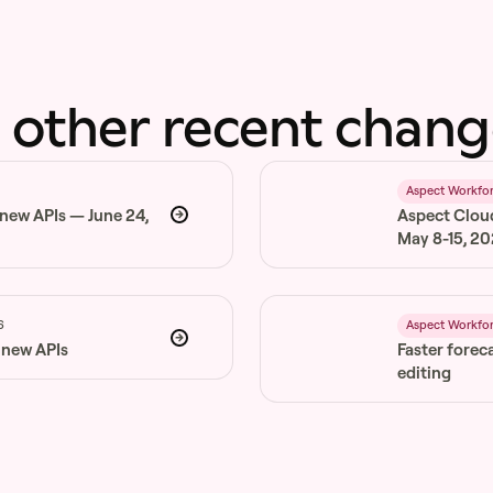
 other recent chang
6
Aspect Workfo
 new APIs — June 24,
Aspect Clou
May 8-15, 2
6
Aspect Workfo
 new APIs
Faster forec
editing