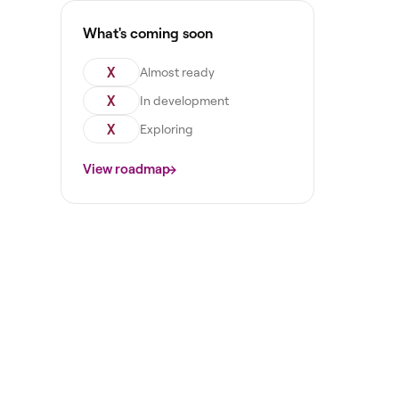
What's coming soon
X
Almost ready
X
In development
X
Exploring
View roadmap