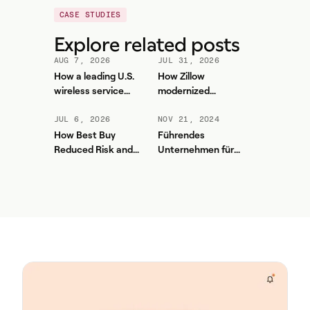
CASE STUDIES
Explore related posts
AUG 7, 2026
JUL 31, 2026
How a leading U.S.
How Zillow
wireless service
modernized
provider improved
workforce planning
forecasting accuracy
and contact center
JUL 6, 2026
NOV 21, 2024
and reduced WFM
efficiency with
How Best Buy
Führendes
workload with Aspect
Aspect
Reduced Risk and
Unternehmen für
Unlocked More Value
Heimtierprodukte
from Aspect
vereinheitlichte sein
Kontaktzentrum und
erhöhte das
Serviceniveau