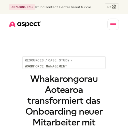
DE
ANNOUNCING
Ist Ihr Contact Center bereit für die
Generation Z?
Home
RESOURCES
/
CASE STUDY
/
WORKFORCE MANAGEMENT
Whakarongorau
Aotearoa
transformiert das
Onboarding neuer
Mitarbeiter mit