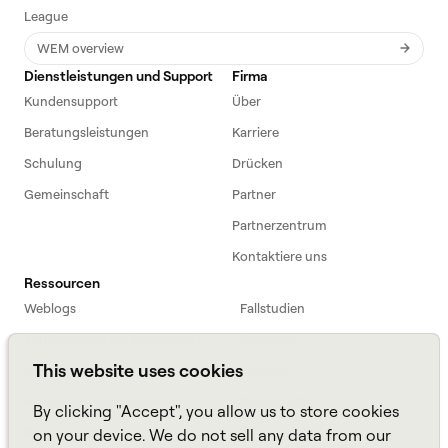
League
WEM overview
Dienstleistungen und Support
Firma
Kundensupport
Über
Beratungsleistungen
Karriere
Schulung
Drücken
Gemeinschaft
Partner
Partnerzentrum
Kontaktiere uns
Ressourcen
Weblogs
Fallstudien
Einführung in die Belegschaft
Webinare
This website uses cookies
Webinars
Podcast
Häufig gestellte Fragen
Datenblätter
By clicking "Accept", you allow us to store cookies
ROI Calculator
TCO Calculator
on your device. We do not sell any data from our