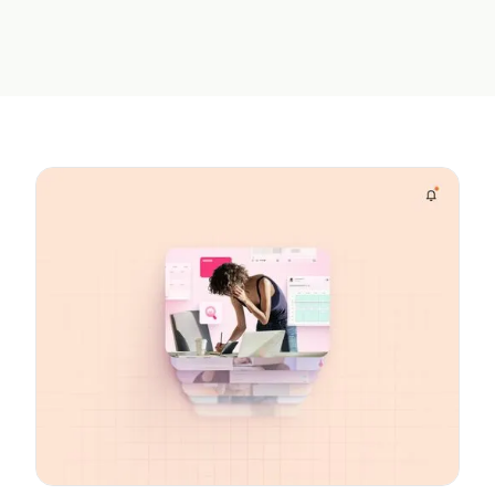
Stop Service-Level
First? A Practical
Drift Before It Shows
Sequence for Agentic
Up in Yesterday's
AI
Report