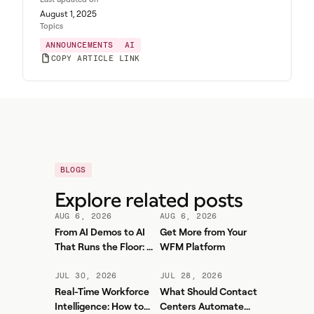
August 1, 2025
Topics
ANNOUNCEMENTS
AI
COPY ARTICLE LINK
BLOGS
Explore related posts
AUG 6, 2026
AUG 6, 2026
From AI Demos to AI
Get More from Your
That Runs the Floor: A
WFM Platform
Practical Governance
Playbook for Contact
JUL 30, 2026
JUL 28, 2026
Center AI + WFM
Real-Time Workforce
What Should Contact
Intelligence: How to
Centers Automate