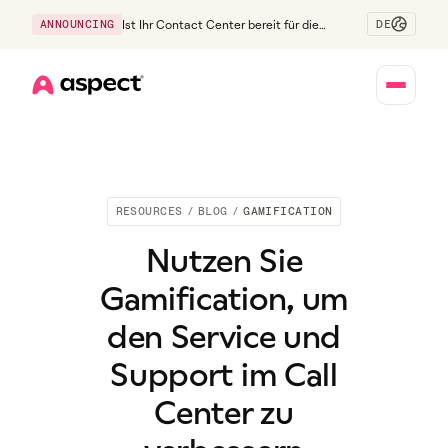
DE
ANNOUNCING
Ist Ihr Contact Center bereit für die
Generation Z?
Home
RESOURCES
/
BLOG
/
GAMIFICATION
Nutzen Sie
Gamification, um
den Service und
Support im Call
Center zu