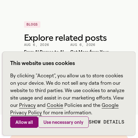
BLOGS
Explore related posts
AUG 6, 2026
AUG 6, 2026
From AI Demos to AI
Get More from Your
That Runs the Floor: A
WFM Platform
This website uses cookies
Practical Governance
Playbook for Contact
JUL 30, 2026
JUL 28, 2026
By clicking "Accept", you allow us to store cookies
Center AI + WFM
Real-Time Workforce
What Should Contact
on your device. We do not sell any data from our
Intelligence: How to
Centers Automate
website to third parties. We use cookies to analyze
Stop Service-Level
First? A Practical
site usage and assist in our marketing efforts. View
Drift Before It Shows
Sequence for Agentic
Up in Yesterday's
AI
our
Privacy
and
Cookie
Policies and the
Google
Report
Privacy Policy
for more information.
SHOW DETAILS
Allow all
Use necessary only