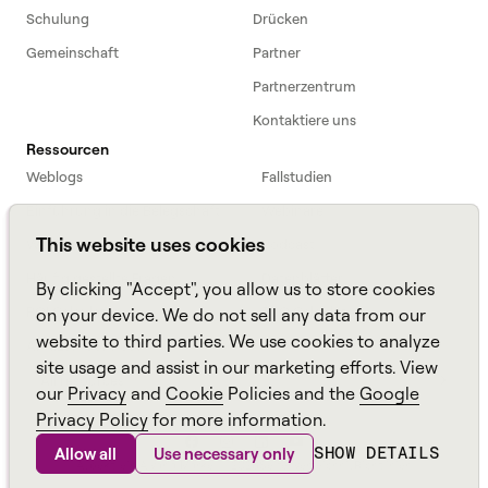
Schulung
Drücken
Gemeinschaft
Partner
Partnerzentrum
Kontaktiere uns
Ressourcen
Weblogs
Fallstudien
Einführung in die Belegschaft
Webinare
This website uses cookies
Webinars
Podcast
Häufig gestellte Fragen
Datenblätter
By clicking "Accept", you allow us to store cookies
ROI Calculator
TCO Calculator
on your device. We do not sell any data from our
website to third parties. We use cookies to analyze
Amazon Connect
site usage and assist in our marketing efforts. View
All resources
our
Privacy
and
Cookie
Policies and the
Google
Privacy Policy
for more information.
SHOW DETAILS
Allow all
Use necessary only
Aspekt, ein
Alvaria
Marke ©
2026
Seitenverzeichnis
Richtlinien