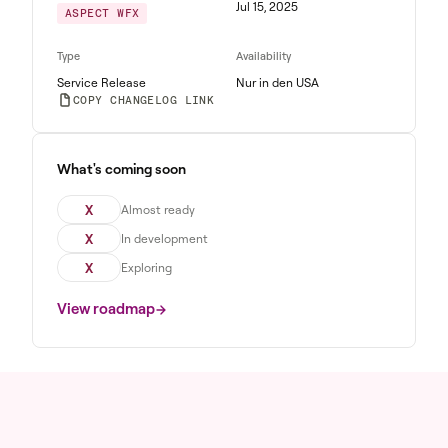
Jul 15, 2025
ASPECT WFX
Type
Availability
Service Release
Nur in den USA
COPY CHANGELOG LINK
What's coming soon
X
Almost ready
X
In development
X
Exploring
View roadmap