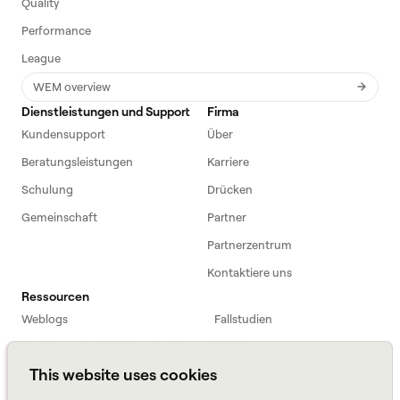
Quality
Performance
League
WEM overview
Dienstleistungen und Support
Firma
Kundensupport
Über
Beratungsleistungen
Karriere
Schulung
Drücken
Gemeinschaft
Partner
Partnerzentrum
Kontaktiere uns
Ressourcen
Weblogs
Fallstudien
Einführung in die Belegschaft
Webinare
This website uses cookies
Webinars
Podcast