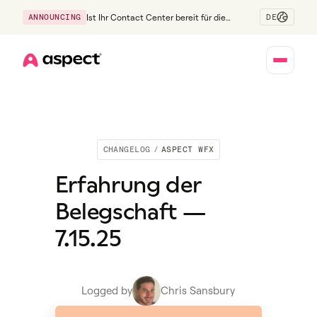
DE
ANNOUNCING
Ist Ihr Contact Center bereit für die
Generation Z?
Home
CHANGELOG
/
ASPECT WFX
Erfahrung der
Belegschaft —
7.15.25
Logged by
Chris Sansbury