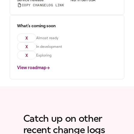
COPY CHANGELOG LINK
What's coming soon
X
Almost ready
X
In development
X
Exploring
View roadmap
Catch up on other
recent change logs