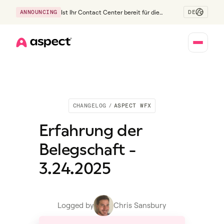
DE
ANNOUNCING
Ist Ihr Contact Center bereit für die
Generation Z?
Home
CHANGELOG
/
ASPECT WFX
Erfahrung der
Belegschaft -
3.24.2025
Logged by
Chris Sansbury