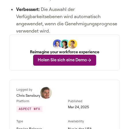
Verbessert:
Die Auswahl der
Verfügbarkeitsebenen wird automatisch
angewendet, wenn die Genehmigungsprognose
verwendet wird.
Reimagine your workforce experience
Holen Sie sich eine Demo
Logged by
Chris Sansbury
Platform
Published
Mar 24, 2025
ASPECT WFX
Type
Availability
Service Release
Nur in den USA