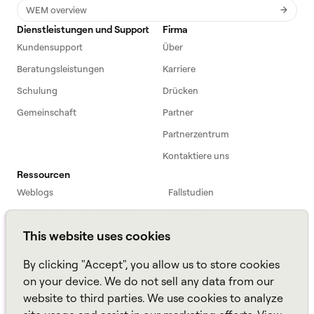
WEM overview
Dienstleistungen und Support
Firma
Kundensupport
Über
Beratungsleistungen
Karriere
Schulung
Drücken
Gemeinschaft
Partner
Partnerzentrum
Kontaktiere uns
Ressourcen
Weblogs
Fallstudien
Einführung in die Belegschaft
Webinare
This website uses cookies
Webinars
Podcast
Häufig gestellte Fragen
Datenblätter
By clicking "Accept", you allow us to store cookies
ROI Calculator
TCO Calculator
on your device. We do not sell any data from our
website to third parties. We use cookies to analyze
Amazon Connect